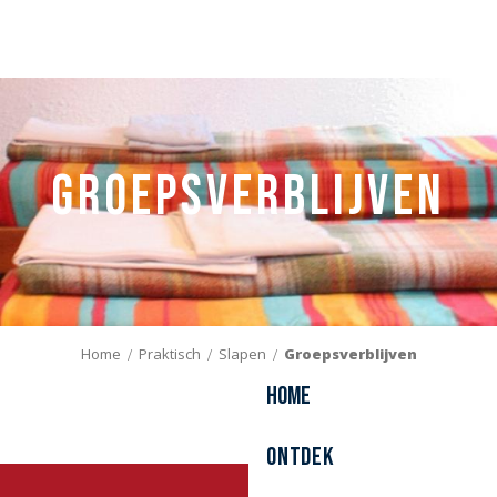
Aller
au
contenu
principal
Groepsverblijven
Home
Praktisch
Slapen
Groepsverblijven
Home
Ontdek
Résidence Evancy Étoile des Dunes