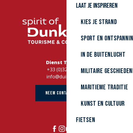
All Suites Appart Hôtel
Laat je inspireren
Résidence Evancy Etoile de Mer
Résidence Evancy Villa les Margats
L'Escale
Kies je strand
Résidence Domitys La Capeline
Sport en ontspanni
In de buitenlucht
Dienst Toerisme
+33 (0)328262728
Militaire Geschieden
info@duinkerke.fr
Maritieme traditie
NEEM CONTACT OP MET
kunst en cultuur
Fietsen
DOE MEE