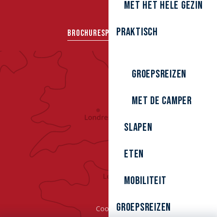
Met het hele gezin
Praktisch
BROCHURES
PERS
GROEPEN
Groepsreizen
Met de camper
Slapen
Eten
Mobiliteit
Groepsreizen
Cookies