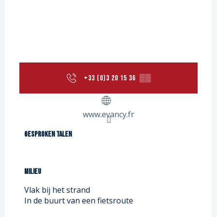
+33 (0)3 20 15 36
▒▒
www.evancy.fr
Gesproken talen
Gesproken talen
Milieu
Milieu
Vlak bij het strand
In de buurt van een fietsroute