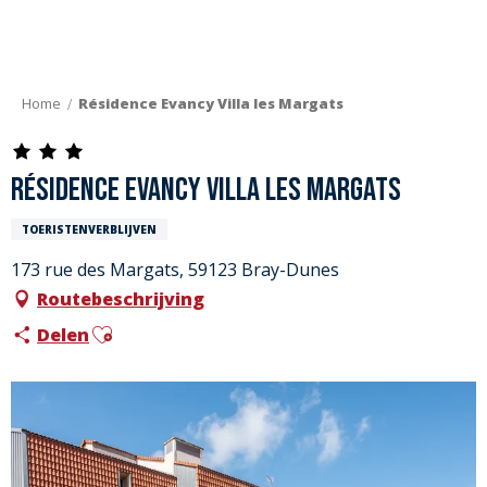
Aller
au
contenu
principal
Home
Résidence Evancy Villa les Margats
Résidence Evancy Villa les Margats
TOERISTENVERBLIJVEN
173 rue des Margats, 59123 Bray-Dunes
Routebeschrijving
Ajouter aux favoris
Delen