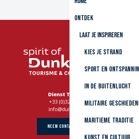
Home
Ontdek
Laat je inspireren
Kies je strand
Sport en ontspanni
In de buitenlucht
Dienst Toerisme
+33 (0)328262728
Militaire Geschieden
info@duinkerke.fr
Maritieme traditie
NEEM CONTACT OP MET
kunst en cultuur