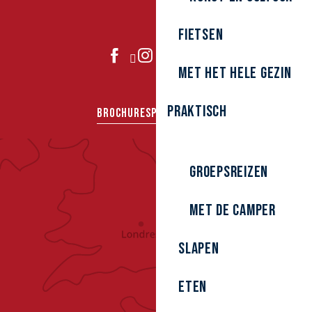
Fietsen
DOE MEE
Met het hele gezin
Praktisch
BROCHURES
PERS
GROEPEN
Groepsreizen
Met de camper
Slapen
Eten