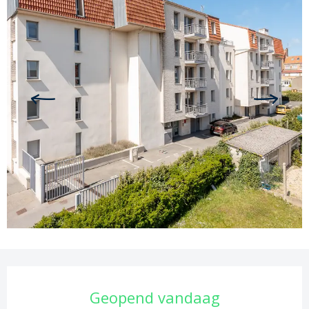
Openingstijden en contactgege
Geopend vandaag