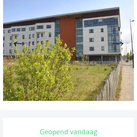
Openingstijden en contactgege
Geopend vandaag