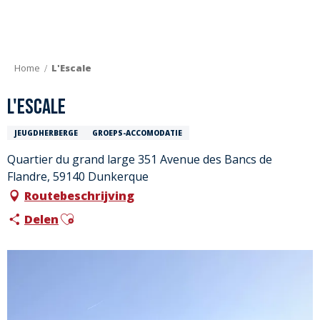
Aller
au
contenu
principal
Home
L'Escale
L'Escale
JEUGDHERBERGE
GROEPS-ACCOMODATIE
Quartier du grand large 351 Avenue des Bancs de
Flandre, 59140 Dunkerque
Routebeschrijving
Ajouter aux favoris
Delen