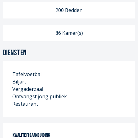
200 Bedden
86 Kamer(s)
Diensten
Tafelvoetbal
Biljart
Vergaderzaal
Ontvangst jong publiek
Restaurant
Dienstverlening
Kwaliteitsaanduiding
Kwaliteitsaanduiding