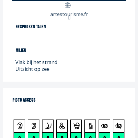
artestourisme.fr
Gesproken talen
Gesproken talen
Milieu
Milieu
Vlak bij het strand
Uitzicht op zee
Picto Access
Picto Access