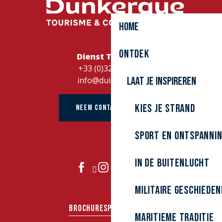
Home
Ontdek
Dienst Toerisme
+33 (0)328262728
Laat je inspireren
info@duinkerke.fr
Kies je strand
NEEM CONTACT OP MET
Sport en ontspanni
In de buitenlucht
DOE MEE
Militaire Geschieden
BROCHURES
PERS
GROEPEN
Maritieme traditie