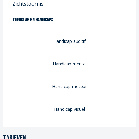
Zichtstoornis
Toerisme en handicaps
Toerisme en handicaps
Handicap auditif
Handicap mental
Handicap moteur
Handicap visuel
Tarieven