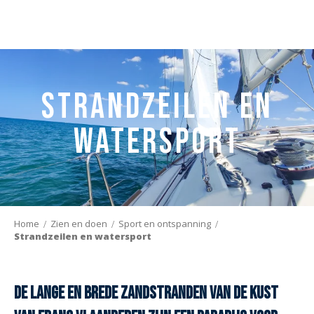
Aller
au
contenu
principal
Strandzeilen en
watersport
Home
Zien en doen
Sport en ontspanning
Strandzeilen en watersport
De lange en brede zandstranden van de kust