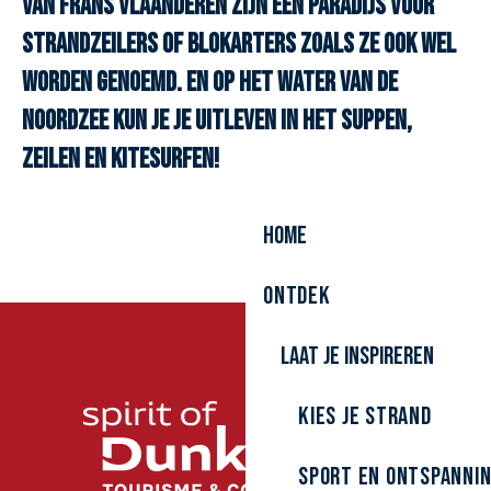
van Frans Vlaanderen zijn een paradijs voor
strandzeilers of blokarters zoals ze ook wel
worden genoemd. En op het water van de
noordzee kun je je uitleven in het suppen,
zeilen en kitesurfen!
Home
Ontdek
Activités nautiques - Base Jean Binard
Base nautique du Lac du Puythouck
Laat je inspireren
Club Les Albatros
Dunkerque Flysurfing Club
Activités nautiques - Base du Clos Fleuri
Kies je strand
École de croisière des Dunes de Flandre
Activités nautiques - Base de la Licorne
Sport en ontspanni
Blokarten in Duinkerken