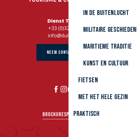
Sporting Dunkerquois
Club Croisière Alidade
In de buitenlucht
Oxizen cours d'aqua-sirène
Dienst Toerisme
+33 (0)328262728
Militaire Geschieden
info@duinkerke.fr
Maritieme traditie
NEEM CONTACT OP MET
kunst en cultuur
Fietsen
DOE MEE
Met het hele gezin
Praktisch
BROCHURES
PERS
GROEPEN