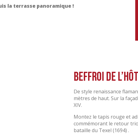
uis la terrasse panoramique !
Beffroi de l’hôt
De style renaissance flamande
mètres de haut. Sur la faça
XIV.
Montez le tapis rouge et adm
commémorant le retour triom
bataille du Texel (1694) .