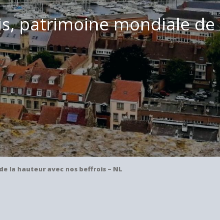
is, patrimoine mondiale de
de la hauteur avec nos beffrois – NL