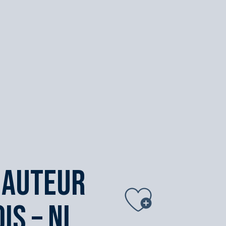
hauteur
Ajouter 
is – NL