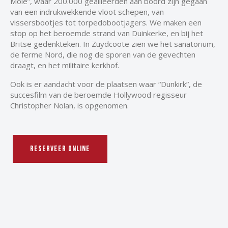
Mole”, waar 200.000 geallieerden aan boord zijn gegaan
van een indrukwekkende vloot schepen, van
vissersbootjes tot torpedobootjagers. We maken een
stop op het beroemde strand van Duinkerke, en bij het
Britse gedenkteken. In Zuydcoote zien we het sanatorium,
de ferme Nord, die nog de sporen van de gevechten
draagt, en het militaire kerkhof.
Ook is er aandacht voor de plaatsen waar “Dunkirk”, de
succesfilm van de beroemde Hollywood regisseur
Christopher Nolan, is opgenomen.
RESERVEER ONLINE