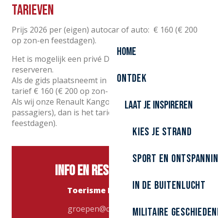
Tarieven
Prijs 2026 per (eigen) autocar of auto: € 160 (€ 200
op zon-en feestdagen).
Home
Het is mogelijk een privé Dynamo Tour te
reserveren.
Ontdek
Als de gids plaatsneemt in uw wagen, dan is het
tarief € 160 (€ 200 op zon- en feestdagen).
Als wij onze Renault Kangoo gebruiken (max. 3
Laat je inspireren
passagiers), dan is het tarief € 200 (€ 230 op zon-en
feestdagen).
Kies je strand
Sport en ontspanni
Info en reserveringen
In de buitenlucht
Toerisme Duinkerke
groepen@duinkerke.fr
Militaire Geschieden