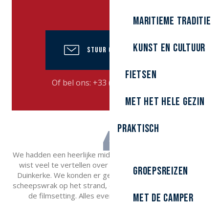
Maritieme traditie
kunst en cultuur
STUUR ONS EEN E-MAIL
Fietsen
Of bel ons:
+33 (0)3 28 58 85
▒▒
Met het hele gezin
Praktisch
We hadden een heerlijke middag. Onze enthousiaste gids
wist veel te vertellen over het heden en verleden van
Groepsreizen
Duinkerke. We konden er geen genoeg van krijgen. Het
scheepswrak op het strand, de begraafplaats, de dam en
de filmsetting. Alles even interessant. Veel dank!
Met de camper