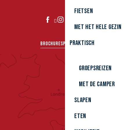
Fietsen
DOE MEE
Met het hele gezin
Praktisch
BROCHURES
PERS
GROEPEN
Groepsreizen
Met de camper
Slapen
Eten