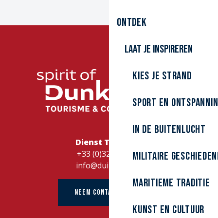
Ontdek
Laat je inspireren
Kies je strand
Sport en ontspanni
In de buitenlucht
Dienst Toerisme
+33 (0)328262728
Militaire Geschieden
info@duinkerke.fr
Maritieme traditie
NEEM CONTACT OP MET
kunst en cultuur