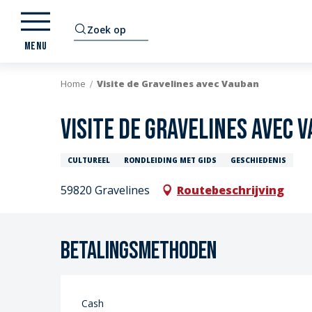
Aller
au
Zoek op
contenu
MENU
principal
Home
Visite de Gravelines avec Vauban
Visite de Gravelines avec 
CULTUREEL
RONDLEIDING MET GIDS
GESCHIEDENIS
59820 Gravelines
Routebeschrijving
Betalingsmethoden
Cash