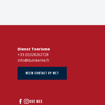
Dienst Toerisme
+33 (0)328262728
info@duinkerke.fr
NEEM CONTACT OP MET
DOE MEE