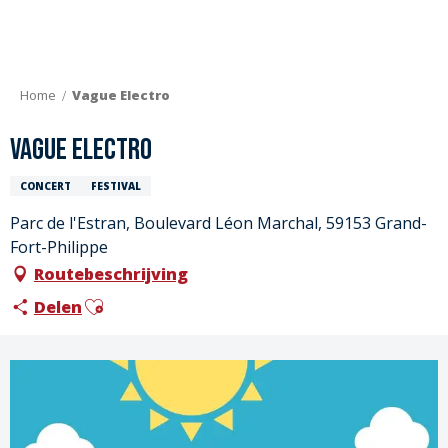
Aller
au
contenu
principal
Home
Vague Electro
Vague Electro
CONCERT
FESTIVAL
Parc de l'Estran, Boulevard Léon Marchal, 59153 Grand-
Fort-Philippe
Routebeschrijving
Ajouter aux favoris
Delen