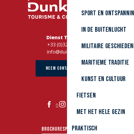
Sport en ontspanni
In de buitenlucht
Dienst Toerisme
+33 (0)328262728
Militaire Geschieden
info@duinkerke.fr
Maritieme traditie
NEEM CONTACT OP MET
kunst en cultuur
Fietsen
DOE MEE
Met het hele gezin
Praktisch
BROCHURES
PERS
GROEPEN