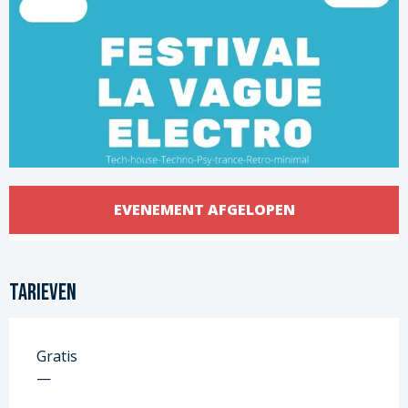
Openingstijden en contactgege
EVENEMENT AFGELOPEN
Tarieven
Gratis
—