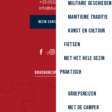
+33 (0)328262728
Militaire Geschieden
info@duinkerke.fr
Maritieme traditie
NEEM CONTACT OP MET
kunst en cultuur
Fietsen
DOE MEE
Met het hele gezin
Praktisch
BROCHURES
PERS
GROEPEN
Groepsreizen
Met de camper