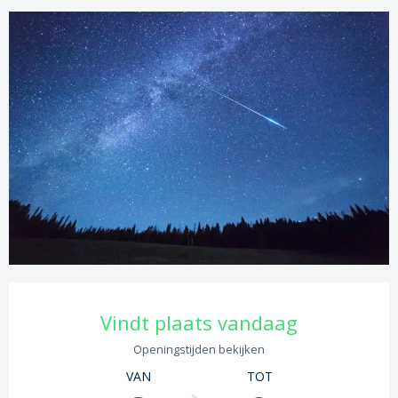
Openingstijden en contactgege
Vindt plaats vandaag
Openingstijden bekijken
VAN
TOT