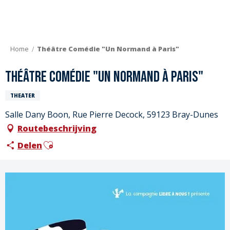
Aller
au
contenu
principal
Home
Théâtre Comédie "Un Normand à Paris"
Théâtre Comédie "Un Normand à Paris"
THEATER
Salle Dany Boon, Rue Pierre Decock, 59123 Bray-Dunes
Routebeschrijving
Ajouter aux favoris
Delen