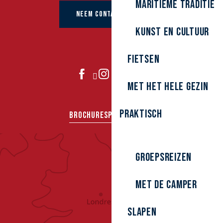
Maritieme traditie
NEEM CONTACT OP MET
kunst en cultuur
Fietsen
DOE MEE
Met het hele gezin
Praktisch
BROCHURES
PERS
GROEPEN
Groepsreizen
Met de camper
Slapen