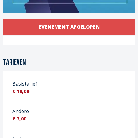
Openingstijden en contactgege
EVENEMENT AFGELOPEN
Bekijk alle contacten
Tarieven
Basistarief
€ 10,00
Andere
€ 7,00