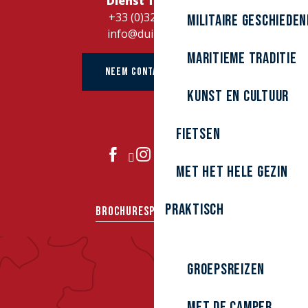
Dienst Toerisme
+33 (0)328262728
Militaire Geschieden
info@duinkerke.fr
Maritieme traditie
NEEM CONTACT OP MET
kunst en cultuur
Fietsen
DOE MEE
Met het hele gezin
Praktisch
BROCHURES
PERS
GROEPEN
Groepsreizen
Met de camper