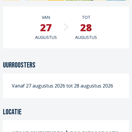
Openingstijden en contactgege
VAN
TOT
27
28
AUGUSTUS
AUGUSTUS
Uurroosters
Vanaf 27 augustus 2026 tot 28 augustus 2026
Locatie