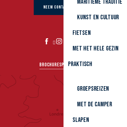
Maritieme traditie
NEEM CONTACT OP MET
kunst en cultuur
Fietsen
DOE MEE
Met het hele gezin
Praktisch
BROCHURES
PERS
GROEPEN
Groepsreizen
Met de camper
Slapen