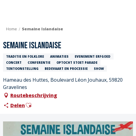
Aller
au
contenu
principal
Home
Semaine Islandaise
Semaine Islandaise
TRADITIE EN FOLKLORE
ANIMATIES
EVENEMENT ERFGOED
CONCERT
CONFERENTIE
OPTOCHT STOET PARADE
TENTOONSTELLING
BEDEVAART EN PROCESSIE
SHOW
Hameau des Huttes, Boulevard Léon Jouhaux, 59820
Gravelines
Routebeschrijving
Ajouter aux favoris
Delen