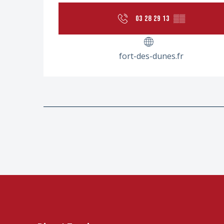
03 28 29 13
▒▒
fort-des-dunes.fr