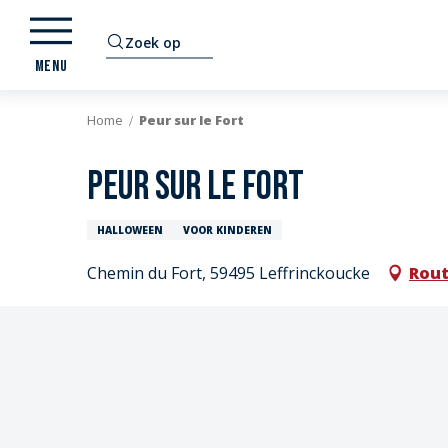
Aller
au
Zoek op
contenu
MENU
principal
Home
Peur sur le Fort
Peur sur le Fort
HALLOWEEN
VOOR KINDEREN
Chemin du Fort, 59495 Leffrinckoucke
Rout