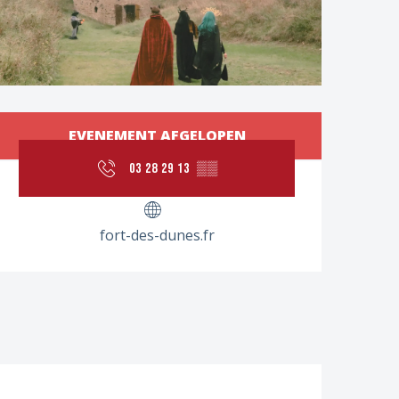
Openingstijden en con
EVENEMENT AFGELOPEN
03 28 29 13
▒▒
fort-des-dunes.fr