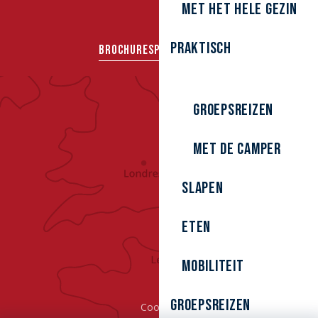
Met het hele gezin
Praktisch
BROCHURES
PERS
GROEPEN
Groepsreizen
Met de camper
Slapen
Eten
Mobiliteit
Groepsreizen
Cookies