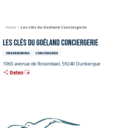
Aller
au
contenu
principal
Home
Les clés du Goéland Conciergerie
Les clés du Goéland Conciergerie
ONDERNEMING
CONCIERGERIE
1060 avenue de Rosendael, 59240 Dunkerque
Ajouter aux favoris
Delen