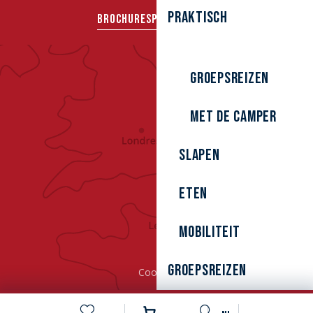
Praktisch
BROCHURES
PERS
GROEPEN
Groepsreizen
Met de camper
Slapen
Eten
Mobiliteit
Groepsreizen
Cookies