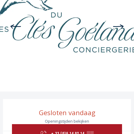
Openingstijden en contactgege
Gesloten vandaag
Openingstijden bekijken
+ 33 (0)6 14 02 14
▒▒