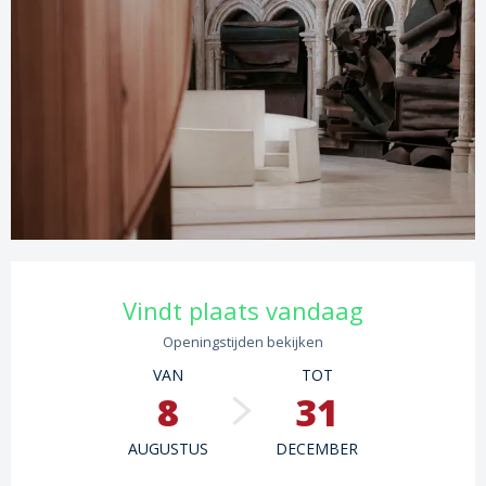
Openingstijden en contactgege
Vindt plaats vandaag
Openingstijden bekijken
VAN
TOT
8
31
AUGUSTUS
DECEMBER