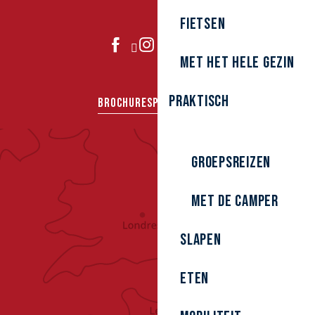
Fietsen
DOE MEE
Met het hele gezin
Praktisch
BROCHURES
PERS
GROEPEN
Groepsreizen
Met de camper
Slapen
Eten