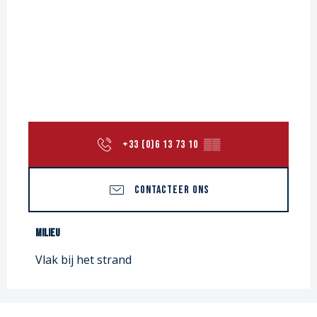
+33 (0)6 13 73 10
▒▒
CONTACTEER ONS
Milieu
Milieu
Vlak bij het strand