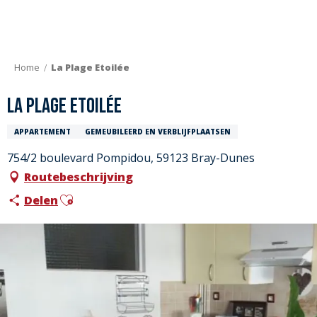
Aller
au
contenu
principal
Home
La Plage Etoilée
La Plage Etoilée
APPARTEMENT
GEMEUBILEERD EN VERBLIJFPLAATSEN
754/2 boulevard Pompidou, 59123 Bray-Dunes
Routebeschrijving
Ajouter aux favoris
Delen