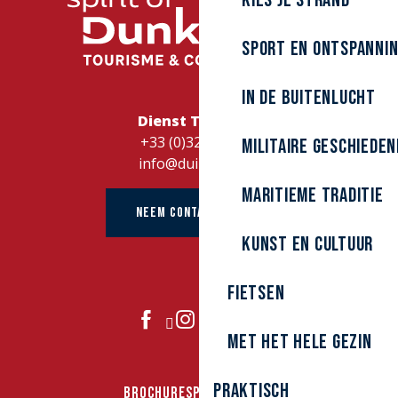
Kies je strand
Sport en ontspanni
In de buitenlucht
Dienst Toerisme
+33 (0)328262728
Militaire Geschieden
info@duinkerke.fr
Maritieme traditie
NEEM CONTACT OP MET
kunst en cultuur
Fietsen
DOE MEE
Met het hele gezin
Praktisch
BROCHURES
PERS
GROEPEN