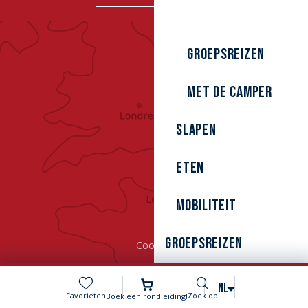
Groepsreizen
Met de camper
Slapen
Eten
Mobiliteit
Groepsreizen
Cookies
Zoek op
NL
Voir les favoris
Favorieten
Zoek op
Boek een rondleiding!
MENU