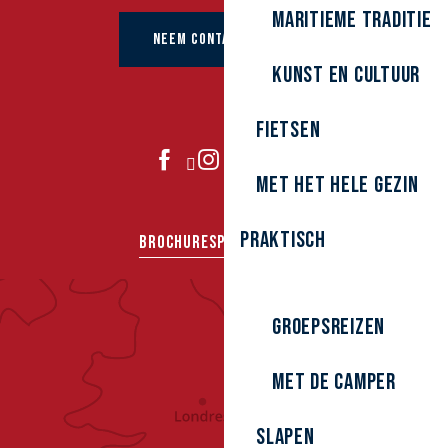
Maritieme traditie
NEEM CONTACT OP MET
kunst en cultuur
Fietsen
DOE MEE
Met het hele gezin
Praktisch
BROCHURES
PERS
GROEPEN
Groepsreizen
Met de camper
Slapen