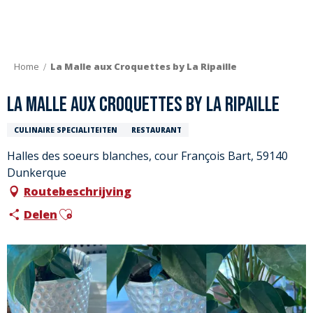
Aller
au
contenu
principal
Home
La Malle aux Croquettes by La Ripaille
La Malle aux Croquettes by La Ripaille
CULINAIRE SPECIALITEITEN
RESTAURANT
Halles des soeurs blanches, cour François Bart, 59140
Dunkerque
Routebeschrijving
Ajouter aux favoris
Delen