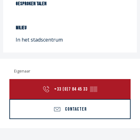
Gesproken talen
Gesproken talen
Milieu
Milieu
In het stadscentrum
Eigenaar
+33 (0)7 84 45 33
▒▒
CONTACTER