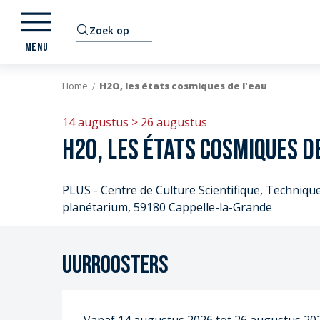
Aller
au
Zoek op
contenu
MENU
principal
Home
H2O, les états cosmiques de l'eau
14 augustus > 26 augustus
H2O, les états cosmiques de
PLUS - Centre de Culture Scientifique, Technique 
planétarium, 59180 Cappelle-la-Grande
Uurroosters