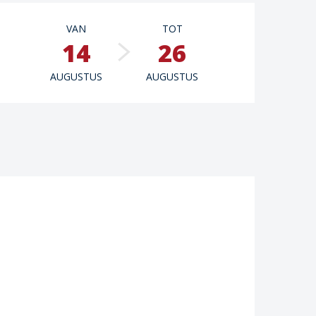
Openingstijden en con
VAN
TOT
14
26
AUGUSTUS
AUGUSTUS