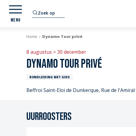
Aller
au
Zoek op
contenu
MENU
principal
Home
Dynamo Tour privé
8 augustus > 30 december
Dynamo Tour privé
RONDLEIDING MET GIDS
Beffroi Saint-Eloi de Dunkerque, Rue de l'Amir
Uurroosters