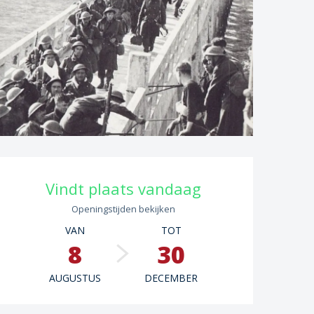
Openingstijden en con
Vindt plaats vandaag
Openingstijden bekijken
VAN
TOT
8
30
AUGUSTUS
DECEMBER