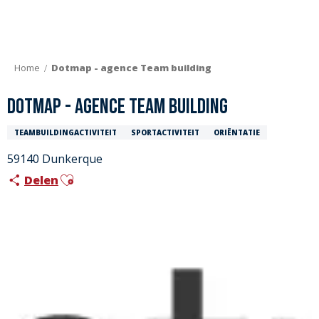
Aller
au
contenu
principal
Home
Dotmap - agence Team building
Dotmap - agence Team building
TEAMBUILDINGACTIVITEIT
SPORTACTIVITEIT
ORIËNTATIE
59140 Dunkerque
Ajouter aux favoris
Delen