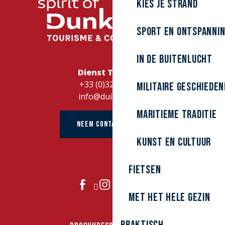
Kies je strand
Sport en ontspanni
In de buitenlucht
Dienst Toerisme
+33 (0)328262728
Militaire Geschieden
info@duinkerke.fr
Maritieme traditie
NEEM CONTACT OP MET
kunst en cultuur
Fietsen
DOE MEE
Met het hele gezin