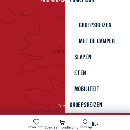
Praktisch
BROCHURES
PERS
GROEPEN
Groepsreizen
Met de camper
Slapen
Eten
Mobiliteit
Groepsreizen
Cookies
Zoek op
NL
Voir les favoris
Favorieten
Zoek op
Boek een rondleiding!
MENU