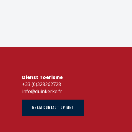
Dienst Toerisme
+33 (0)328262728
info@duinkerke.fr
NEEM CONTACT OP MET