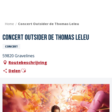
Aller
au
contenu
principal
Home
Concert Outsider de Thomas Leleu
Concert Outsider de Thomas Leleu
CONCERT
59820 Gravelines
Routebeschrijving
Ajouter aux favoris
Delen