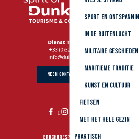
Kies je strand
Sport en ontspanni
In de buitenlucht
Dienst Toerisme
+33 (0)328262728
Militaire Geschieden
info@duinkerke.fr
Maritieme traditie
NEEM CONTACT OP MET
kunst en cultuur
Fietsen
DOE MEE
Met het hele gezin
Praktisch
BROCHURES
PERS
GROEPEN