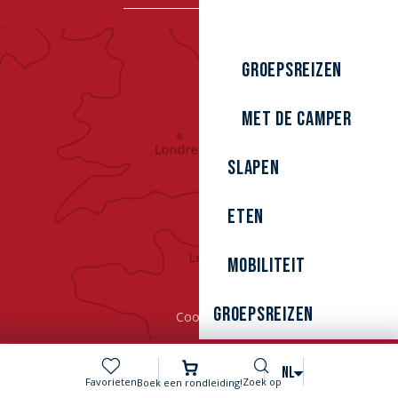
Groepsreizen
Met de camper
Slapen
Eten
Mobiliteit
Groepsreizen
Cookies
Zoek op
NL
Voir les favoris
Favorieten
Zoek op
Boek een rondleiding!
MENU