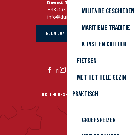
Dienst Toerisme
+33 (0)328262728
Militaire Geschieden
info@duinkerke.fr
Maritieme traditie
NEEM CONTACT OP MET
kunst en cultuur
Fietsen
DOE MEE
Met het hele gezin
Praktisch
BROCHURES
PERS
GROEPEN
Groepsreizen