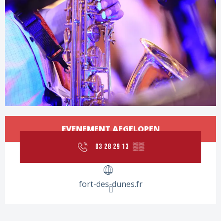
Openingstijden en contactgege
EVENEMENT AFGELOPEN
03 28 29 13
▒▒
fort-des-dunes.fr