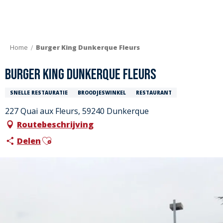
Aller
au
contenu
principal
Home
Burger King Dunkerque Fleurs
Burger King Dunkerque Fleurs
SNELLE RESTAURATIE
BROODJESWINKEL
RESTAURANT
227 Quai aux Fleurs, 59240 Dunkerque
Routebeschrijving
Ajouter aux favoris
Delen