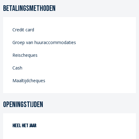
Betalingsmethoden
Credit card
Groep van huuraccommodaties
Reischeques
Cash
Maaltijdcheques
Openingstijden
Heel het jaar
Heel het jaar