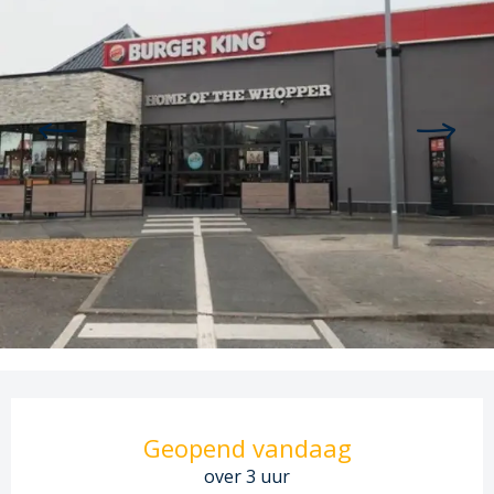
Openingstijden en contactgege
Geopend vandaag
over 3 uur