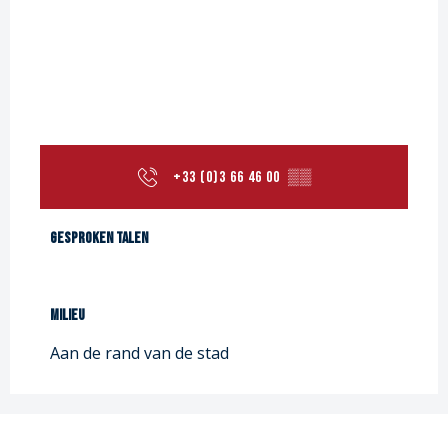
+33 (0)3 66 46 00
▒▒
Gesproken talen
Gesproken talen
Milieu
Milieu
Aan de rand van de stad