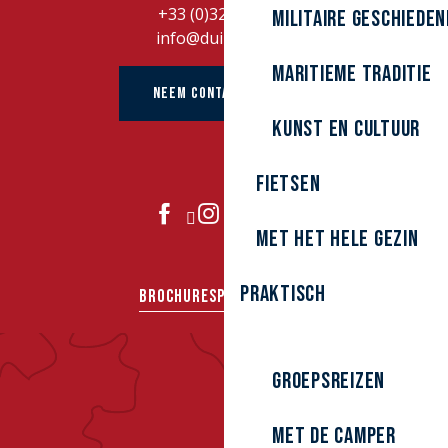
+33 (0)328262728
Militaire Geschieden
info@duinkerke.fr
Maritieme traditie
NEEM CONTACT OP MET
kunst en cultuur
Fietsen
DOE MEE
Met het hele gezin
Praktisch
BROCHURES
PERS
GROEPEN
Groepsreizen
Met de camper