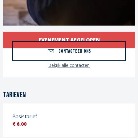
Openingstijden en contactgege
EVENEMENT AFGELOPEN
CONTACTEER ONS
Bekijk alle contacten
Tarieven
Basistarief
€ 6,00