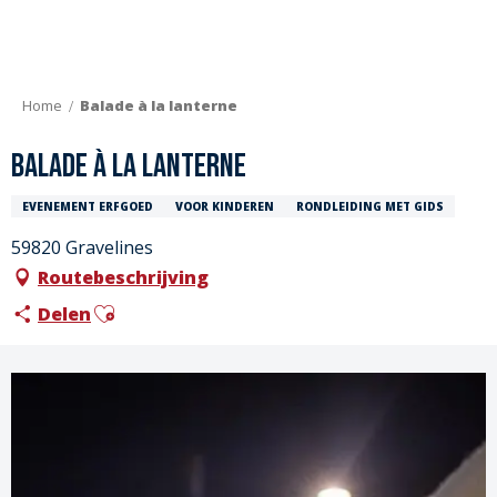
Aller
au
contenu
principal
Home
Balade à la lanterne
Balade à la lanterne
EVENEMENT ERFGOED
VOOR KINDEREN
RONDLEIDING MET GIDS
59820 Gravelines
Routebeschrijving
Ajouter aux favoris
Delen