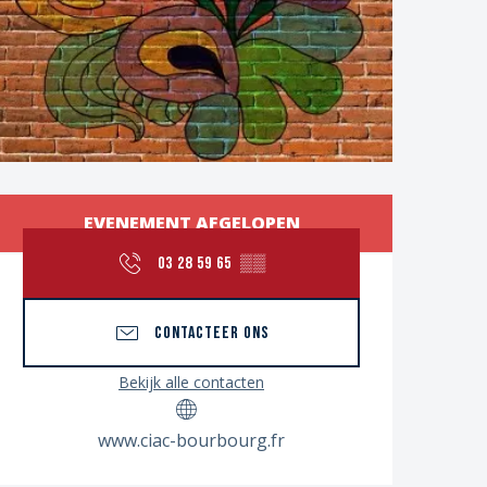
Openingstijden en con
EVENEMENT AFGELOPEN
03 28 59 65
▒▒
CONTACTEER ONS
Bekijk alle contacten
www.ciac-bourbourg.fr