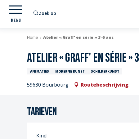
Aller
au
Zoek op
contenu
MENU
principal
Home
Atelier « Graff' en série » 3-6 ans
Atelier « Graff' en série » 
ANIMATIES
MODERNE KUNST
SCHILDERKUNST
59630 Bourbourg
Routebeschrijving
Tarieven
Kind