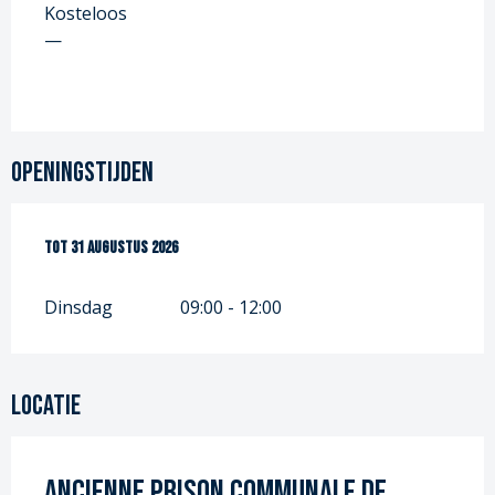
Kosteloos
—
Openingstijden
Vanaf
Tot
31 augustus 2026
7 juli 2026
tot
31 augustus 2026
Dinsdag
09:00 - 12:00
Locatie
Ancienne prison communale de