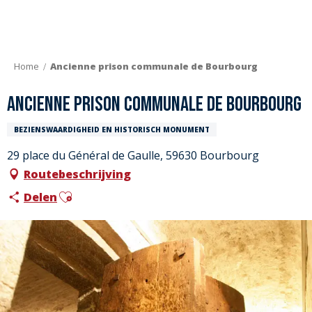
Aller
au
contenu
principal
Home
Ancienne prison communale de Bourbourg
Ancienne prison communale de Bourbourg
BEZIENSWAARDIGHEID EN HISTORISCH MONUMENT
29 place du Général de Gaulle, 59630 Bourbourg
Routebeschrijving
Ajouter aux favoris
Delen