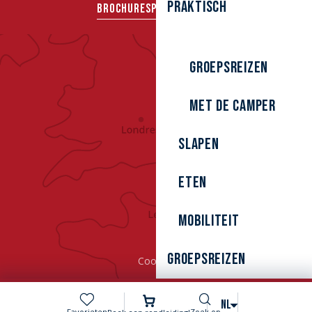
Praktisch
BROCHURES
PERS
GROEPEN
Groepsreizen
Met de camper
Slapen
Eten
Mobiliteit
Groepsreizen
Cookies
Zoek op
NL
Favorieten
Zoek op