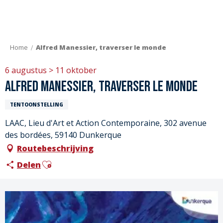
Aller
au
contenu
principal
Home
Alfred Manessier, traverser le monde
6 augustus > 11 oktober
Alfred Manessier, traverser le monde
TENTOONSTELLING
LAAC, Lieu d'Art et Action Contemporaine, 302 avenue
des bordées, 59140 Dunkerque
Routebeschrijving
Ajouter aux favoris
Delen