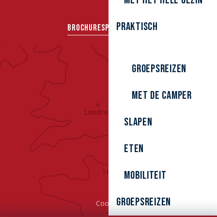
Met het hele gezin
Praktisch
BROCHURES
PERS
GROEPEN
Groepsreizen
Met de camper
Slapen
Eten
Mobiliteit
Groepsreizen
Cookies