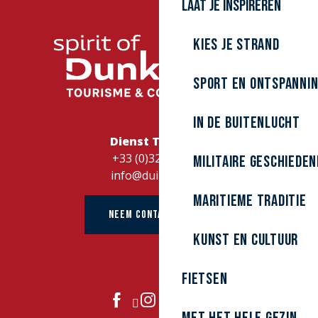
Laat je inspireren
Kies je strand
Sport en ontspanni
In de buitenlucht
Dienst Toerisme
+33 (0)328262728
Militaire Geschieden
info@duinkerke.fr
Maritieme traditie
NEEM CONTACT OP MET
kunst en cultuur
Fietsen
DOE MEE