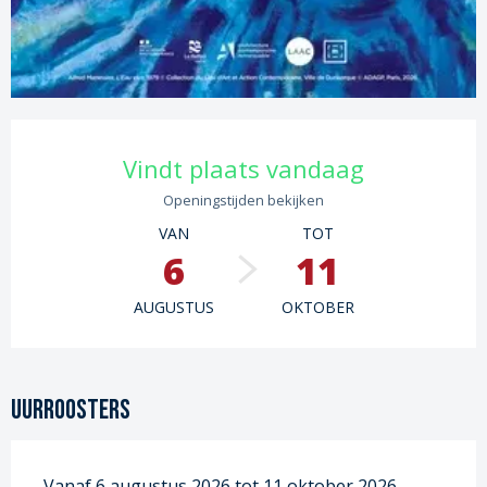
Openingstijden en contactgege
Vindt plaats vandaag
Openingstijden bekijken
VAN
TOT
6
11
AUGUSTUS
OKTOBER
Uurroosters
Vanaf 6 augustus 2026 tot 11 oktober 2026