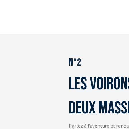
N°2
Les Voiron
Deux mass
Partez à l’aventure et renou