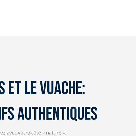
s et le Vuache:
ifs authentiques
ez avec votre côté « nature ».