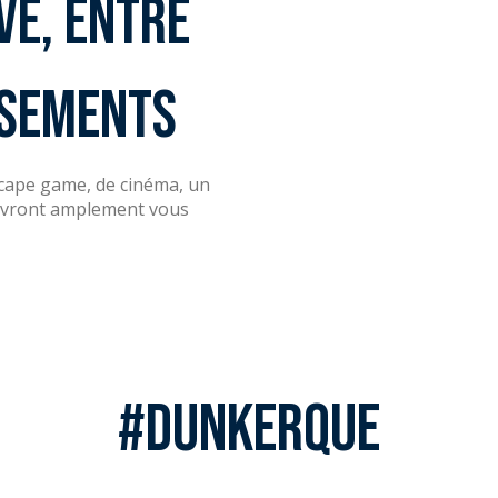
ve, entre
ssements
escape game, de cinéma, un
 devront amplement vous
#Dunkerque