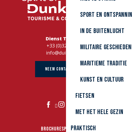
Sport en ontspanni
In de buitenlucht
Dienst Toerisme
+33 (0)328262728
Militaire Geschieden
info@duinkerke.fr
Maritieme traditie
NEEM CONTACT OP MET
kunst en cultuur
Fietsen
DOE MEE
Met het hele gezin
Praktisch
BROCHURES
PERS
GROEPEN