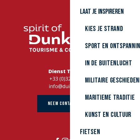
Bouteille à la Mer
Laat je inspireren
Vill'Acacia
Villa Alice Roger
La Méridienne des Dunes
Kies je strand
Au Bon Repos
Résidence Le Petit Golf
Sport en ontspanni
La Longère - Côté Zen
La Longère - Côté Cool
L'escale malouine
In de buitenlucht
Villa P'tit René
Dienst Toerisme
Home Carpe Diem
+33 (0)328262728
Militaire Geschieden
info@duinkerke.fr
Maritieme traditie
NEEM CONTACT OP MET
kunst en cultuur
Fietsen