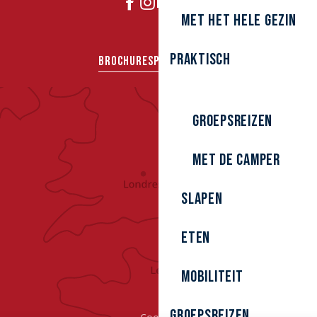
DOE MEE
Met het hele gezin
Praktisch
BROCHURES
PERS
GROEPEN
Groepsreizen
Met de camper
Slapen
Eten
Mobiliteit
Groepsreizen