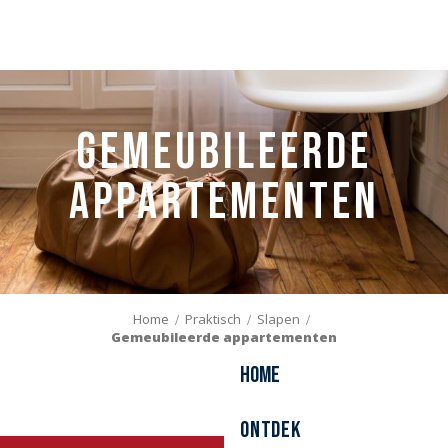
Aller
au
contenu
principal
Gemeubileerde
appartementen
Home
Praktisch
Slapen
Gemeubileerde appartementen
Home
Ontdek
Le Belvédère de Malo