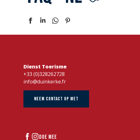
Dienst Toerisme
+33 (0)328262728
info@duinkerke.fr
NEEM CONTACT OP MET
DOE MEE